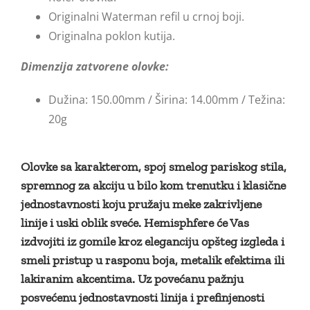
Originalni Waterman refil u crnoj boji.
Originalna poklon kutija.
Dimenzija zatvorene olovke:
Dužina: 150.00mm / Širina: 14.00mm / Težina:
20g
Olovke sa karakterom, spoj smelog pariskog stila,
spremnog za akciju u bilo kom trenutku i klasične
jednostavnosti koju pružaju meke zakrivljene
linije i uski oblik sveće. Hemisphfere će Vas
izdvojiti iz gomile kroz eleganciju opšteg izgleda i
smeli pristup u rasponu boja, metalik efektima ili
lakiranim akcentima. Uz povećanu pažnju
posvećenu jednostavnosti linija i prefinjenosti