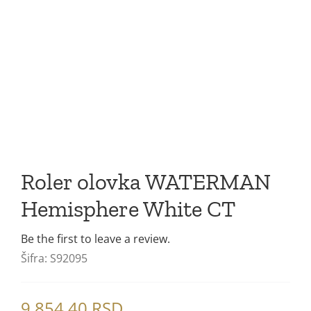
Poklon setovi
Mastila i refili
Roler olovka WATERMAN
Hemisphere White CT
Be the first to leave a review.
Šifra:
S92095
9.854,40
RSD