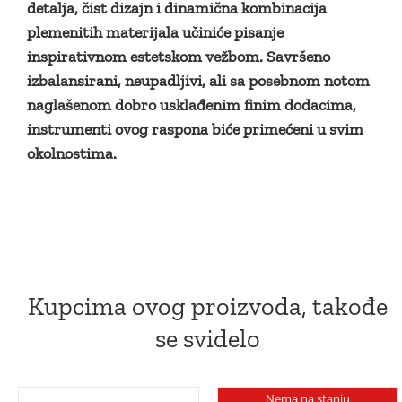
detalja, čist dizajn i dinamična kombinacija
plemenitih materijala učiniće pisanje
inspirativnom estetskom vežbom. Savršeno
izbalansirani, neupadljivi, ali sa posebnom notom
naglašenom dobro usklađenim finim dodacima,
instrumenti ovog raspona biće primećeni u svim
okolnostima.
Kupcima ovog proizvoda, takođe
se svidelo
Nema na stanju