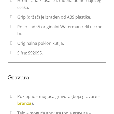
Hromirana klipsa je izrađena od nerđajućeg
čelika.
Grip (držač) je izrađen od ABS plastike.
Roler sadrži originalni Waterman refil u crnoj
boji.
Originalna poklon kutija.
Šifra: S92095.
Gravura
Poklopac – moguća gravura (boja gravure –
bronza
).
Telo – moguća gravura (boja gravure –