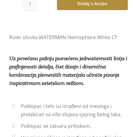
Dodaj u korpu
Roler
olovka
WATERMAN
Hemisphere
Roler olovka WATERMAN Hemisphere White CT
White
CT
количина
Uz povećanu pažnju posvećenu jednostavnosti linija i
prefinjenosti detalja, čist dizajn i dinamična
kombinacija plemenitih materijala učiniće pisanje
inspirativnom estetskom vežbom.
Poklopac i telo su izrađeni od mesinga i
prelakiran sa više slojeva sjajnog belog laka.
Poklopac se zatvara pritiskom.