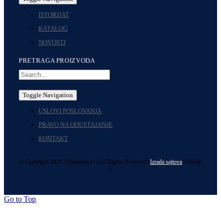
ISTORIJAT
KATALOG
NOVOSTI
PRETRAGA PROIZVODA
Toggle Navigation
USLOVI POSLOVANJA
PRAVO NA ODUSTAJANJE
KONTAKT
© Copyright 2021 | Waterman.rs | All Rights Reserved |
Izrada sajtova
Odličan
5
Go to Top