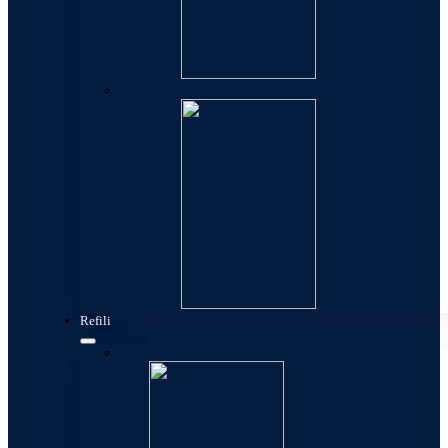
Kese
Refili
Konverteri