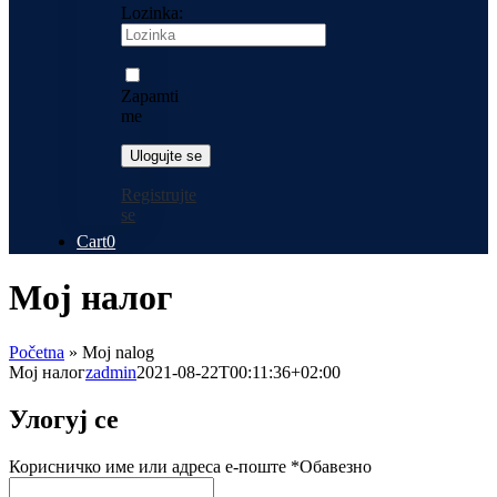
Lozinka:
Zapamti
me
Registrujte
se
Cart
0
Moj налог
Početna
»
Moj nalog
Moj налог
zadmin
2021-08-22T00:11:36+02:00
Улогуј се
Корисничко име или адреса е-поште
*
Обавезно