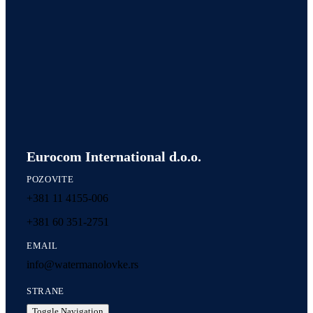
Eurocom International d.o.o.
POZOVITE
+381 11 4155-006
+381 60 351-2751
EMAIL
info@watermanolovke.rs
STRANE
Toggle Navigation