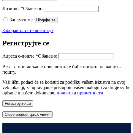
Лозинка
*
Обавезно
Запамти ме
Ulogujte se
Заборавили сте лозинку?
Региструјте се
Адреса е-поште
*
Обавезно
Веза за постављање нове лозинке биће послата на вашу е-
пошту.
Vaši lični podaci će se koristiti za podršku vašem iskustvu na ovoj
veb lokaciji, za upravljanje pristupom vašem nalogu i za druge svrhe
opisane u našem dokumentu
политика приватности
.
Региструјте се
Close product quick view
×