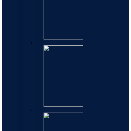
Refili za hemijske olovke
Refili za rolere