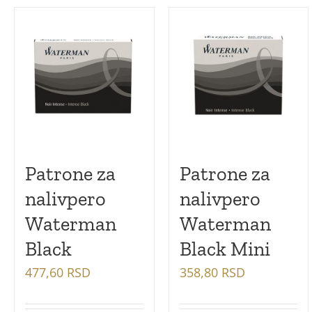
Poklon setovi
Mastila i refili
Patrone za
Patrone za
nalivpero
nalivpero
Waterman
Waterman
Black
Black Mini
477,60
RSD
358,80
RSD