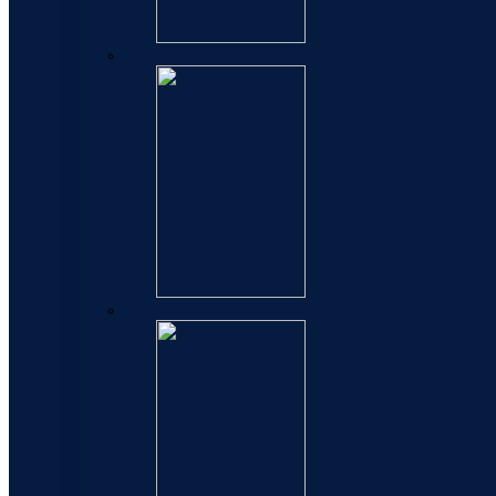
Refili za hemijske olovke
Refili za rolere