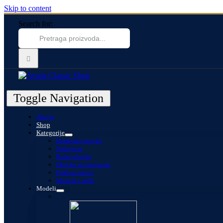
Skip to content
Search for:
Toggle Navigation
Akcija
Shop
Kategorije
Hemijske olovke
Nalivpera
Roler olovke
Olovke sa gravurom
Poklon setovi
Mastila i refili
Modeli
Exception