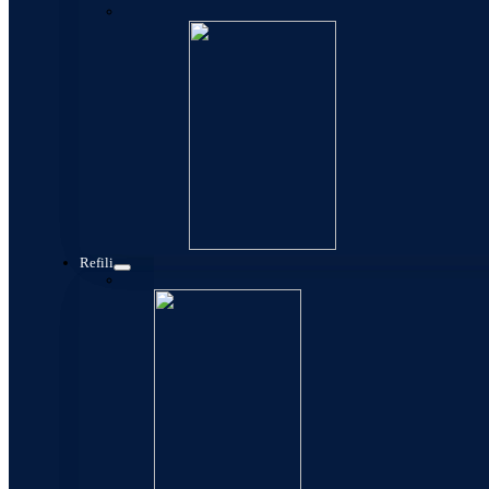
Kese
Refili
Konverteri