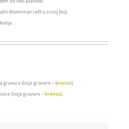
rađen od ABS plastike.
alni Waterman refil u crnoj boji.
kutija.
 gravura (boja gravure –
bronza
).
vura (boja gravure –
bronza
).