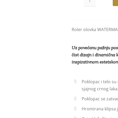
Roler
olovka
WATERMAN
Hemisphere
Roler olovka WATERMA
Black
CT
количина
Uz povećanu pažnju posve
čist dizajn i dinamična 
inspirativnom estetsko
Poklopac i telo su
sjajnog crnog laka
Poklopac se zatva
Hromirana klipsa j