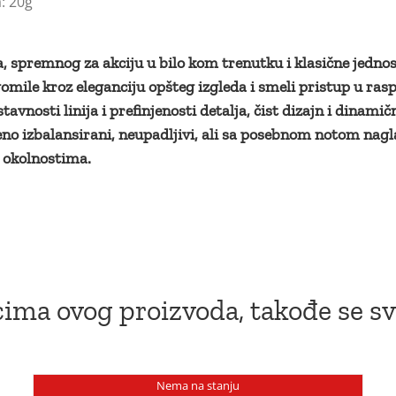
: 20g
 spremnog za akciju u bilo kom trenutku i klasične jednost
z gomile kroz eleganciju opšteg izgleda i smeli pristup u ra
avnosti linija i prefinjenosti detalja, čist dizajn i dinami
no izbalansirani, neupadljivi, ali sa posebnom notom na
m okolnostima.
ima ovog proizvoda, takođe se sv
Nema na stanju