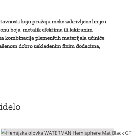
avnosti koju pružaju meke zakrivljene linije i
sponu boja, metalik efektima ili lakiranim
čna kombinacija plemenitih materijala učiniće
glašenom dobro usklađenim finim dodacima,
idelo