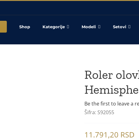
Shop
Kategorije
Modeli
Setovi
Roler ol
Hemisphe
Be the first to leave a r
Šifra:
S92055
11.791,20
RSD