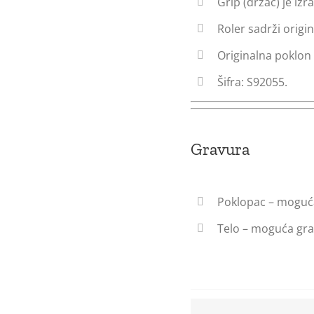
Grip (držač) je iz
Roler sadrži origin
Originalna poklon 
Šifra: S92055.
Gravura
Poklopac – moguća
Telo – moguća gra