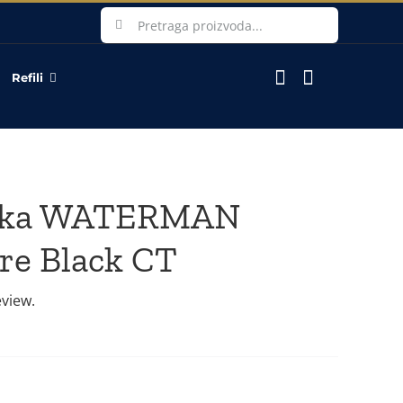
Search
for:
Refili
ovka WATERMAN
re Black CT
eview.