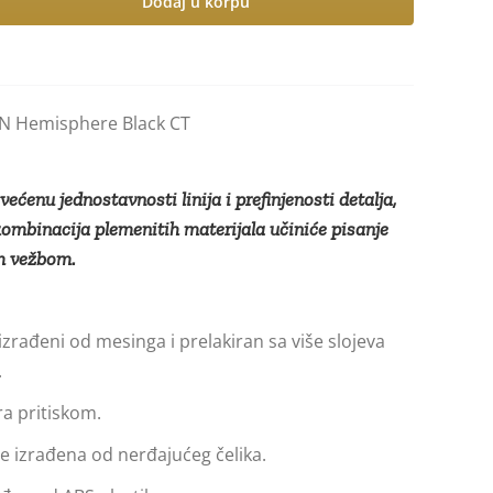
Dodaj u korpu
N Hemisphere Black CT
ćenu jednostavnosti linija i prefinjenosti detalja,
kombinacija plemenitih materijala učiniće pisanje
m vežbom.
 izrađeni od mesinga i prelakiran sa više slojeva
.
ra pritiskom.
e izrađena od nerđajućeg čelika.