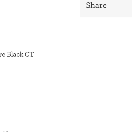
Share
e Black CT