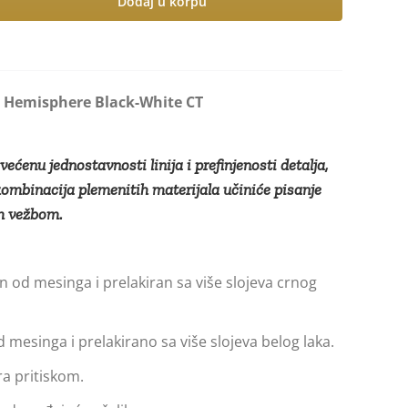
Dodaj u korpu
Hemisphere Black-White CT
ćenu jednostavnosti linija i prefinjenosti detalja,
kombinacija plemenitih materijala učiniće pisanje
m vežbom.
n od mesinga i prelakiran sa više slojeva crnog
d mesinga i prelakirano sa više slojeva belog laka.
ra pritiskom.