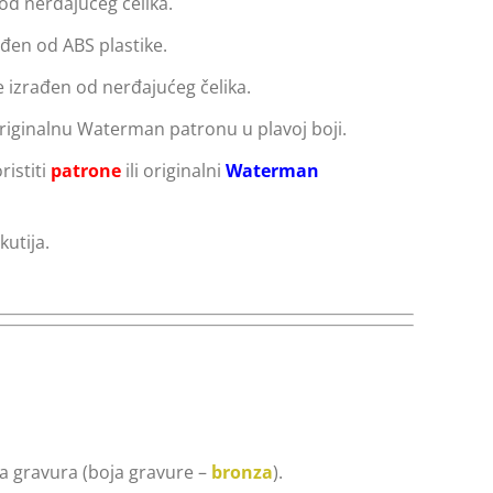
 od nerđajućeg čelika.
rađen od ABS plastike.
e izrađen od nerđajućeg čelika.
originalnu Waterman patronu u plavoj boji.
ristiti
patrone
ili originalni
Waterman
kutija.
 gravura (boja gravure –
bronza
).