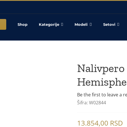
Shop
Kategorije
Modeli
Setovi
Nalivpe
Hemispher
Be the first to leave a r
Šifra:
W02844
13.854,00
RSD