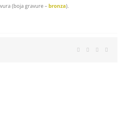
vura (boja gravure –
bronza
).