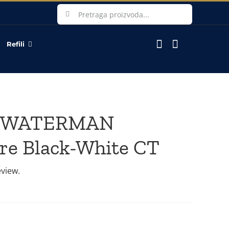
Search
for:
Refili
ro WATERMAN
e Black-White CT
eview.