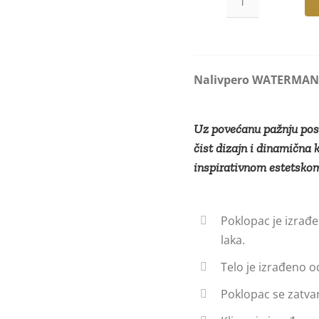
Nalivpero
WATERMAN
Hemisphere
Black-
Nalivpero WATERMAN 
White
CT
количина
Uz povećanu pažnju posve
čist dizajn i dinamična 
inspirativnom estetsko
Poklopac je izrađe
laka.
Telo je izrađeno o
Poklopac se zatva