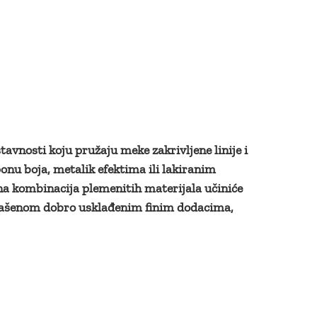
avnosti koju pružaju meke zakrivljene linije i
sponu boja, metalik efektima ili lakiranim
čna kombinacija plemenitih materijala učiniće
glašenom dobro usklađenim finim dodacima,