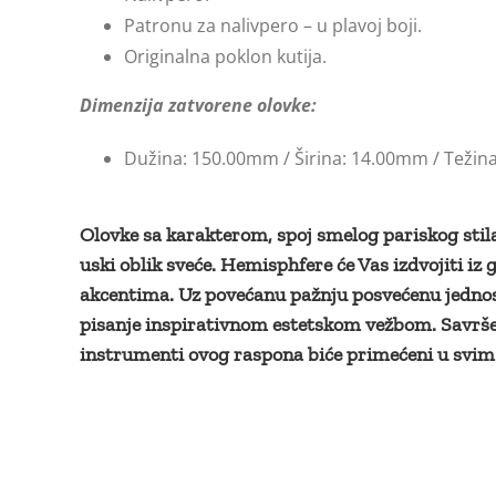
Patronu za nalivpero – u plavoj boji.
Originalna poklon kutija.
Dimenzija zatvorene olovke:
Dužina: 150.00mm / Širina: 14.00mm / Težina
Olovke sa karakterom, spoj smelog pariskog stila,
uski oblik sveće. Hemisphfere će Vas izdvojiti i
akcentima. Uz povećanu pažnju posvećenu jednost
pisanje inspirativnom estetskom vežbom. Savrše
instrumenti ovog raspona biće primećeni u svi