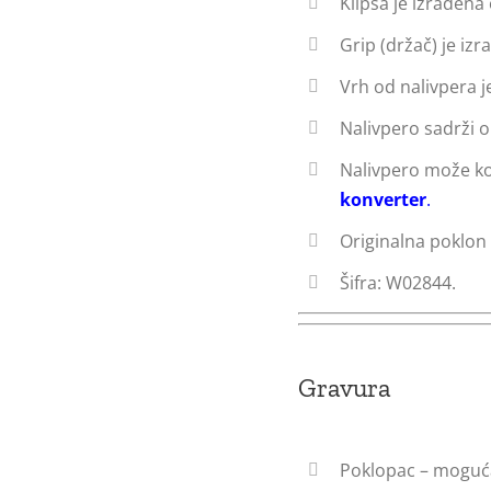
Klipsa je izrađena
Grip (držač) je iz
Vrh od nalivpera j
Nalivpero sadrži 
Nalivpero može ko
konverter
.
Originalna poklon 
Šifra: W02844.
Gravura
Poklopac – moguća