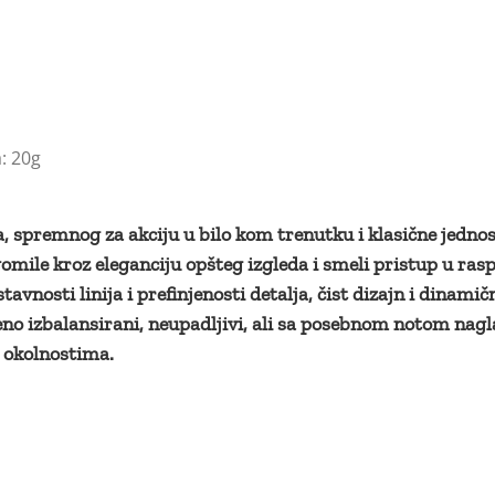
: 20g
 spremnog za akciju u bilo kom trenutku i klasične jednost
z gomile kroz eleganciju opšteg izgleda i smeli pristup u ra
avnosti linija i prefinjenosti detalja, čist dizajn i dinami
no izbalansirani, neupadljivi, ali sa posebnom notom na
m okolnostima.