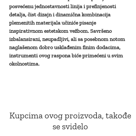
posvećenu jednostavnosti linija i prefinjenosti
detalja, čist dizajn i dinamična kombinacija
plemenitih materijala učiniće pisanje
inspirativnom estetskom vežbom. Savršeno
izbalansirani, neupadljivi, ali sa posebnom notom
naglašenom dobro usklađenim finim dodacima,
instrumenti ovog raspona biće primećeni u svim
okolnostima.
Kupcima ovog proizvoda, takođe
se svidelo