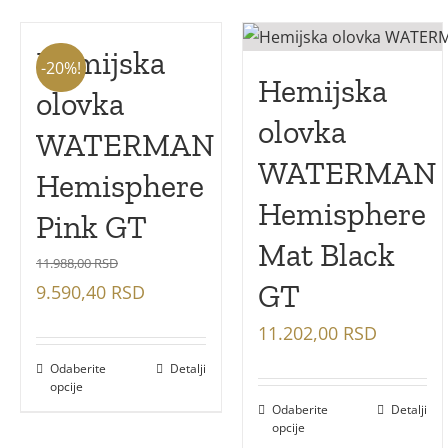
Hemijska
-20%!
Hemijska
olovka
olovka
WATERMAN
WATERMAN
Hemisphere
Hemisphere
Pink GT
Mat Black
11.988,00
RSD
GT
Оригинална
Тренутна
9.590,40
RSD
цена
цена
11.202,00
RSD
је
је:
Odaberite
Detalji
била:
9.590,40 RSD.
opcije
11.988,00 RSD.
Odaberite
Detalji
opcije