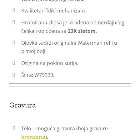
Kvalitetan `klik` mehanizam.
Hromirana klipsa je izrađena od nerđajućeg
čelika i obložena sa
23K zlatom
.
Olovka sadrži originalni Waterman refil u
plavoj boji.
Originalna poklon kutija.
Šifra: W79923.
Gravura
Telo – moguća gravura (boja gravure –
bronzana
).