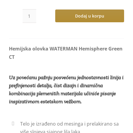
Dodaj u korpu
Hemijska
olovka
WATERMAN
Hemisphere
Hemijska olovka WATERMAN Hemisphere Green
Purple
CT
GT
количина
Uz povećanu pažnju posvećenu jednostavnosti linija i
prefinjenosti detalja, čist dizajn i dinamična
kombinacija plemenitih materijala učiniće pisanje
inspirativnom estetskom vežbom.
Telo je izrađeno od mesinga i prelakirano sa
više slojeva sjajnog lila laka.