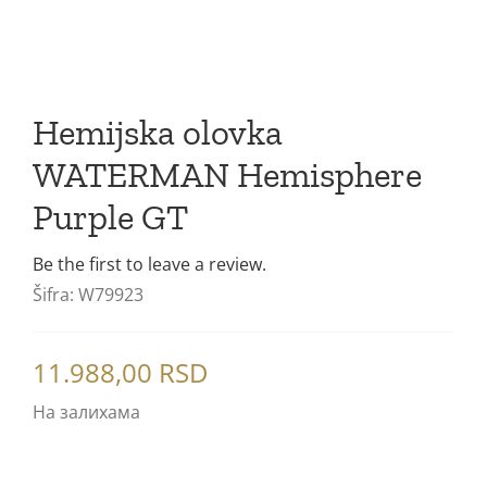
Poklon setovi
Mastila i refili
Hemijska olovka
WATERMAN Hemisphere
Purple GT
Be the first to leave a review.
Šifra:
W79923
11.988,00
RSD
На залихама