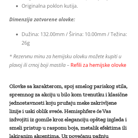
Originalna poklon kutija.
Dimenzija zatvorene olovke:
Dužina: 132.00mm / Širina: 10.00mm / Težina:
26g
* Rezervnu minu za hemijsku olovku možete kupiti u
plavoj ili crnoj boji mastila
–
Refili za hemijske olovke
Olovke sa karakterom, spoj smelog pariskog stila,
spremnog za akciju u bilo kom trenutku i klasične
jednostavnosti koju pružaju meke zakrivljene
linije i uski oblik sveće. Hemisphfere će Vas
izdvojiti iz gomile kroz eleganciju opšteg izgleda i
smeli pristup u rasponu boja, metalik efektima ili
lakiranim akcentima. Uz povećanu pažnju