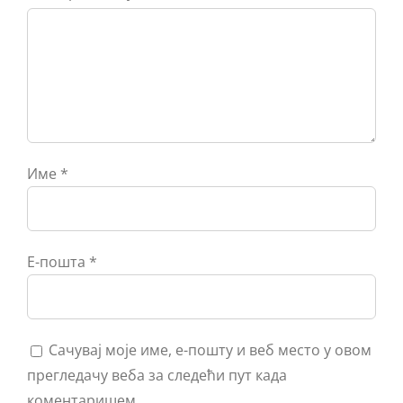
Име
*
Е-пошта
*
Сачувај моје име, е-пошту и веб место у овом
прегледачу веба за следећи пут када
коментаришем.