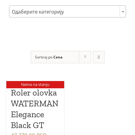
Poklon setovi

Одаберите категорију
Mastila i refili
Sortiraj po
Cena
Nema na stanju
Roler olovka
WATERMAN
Elegance
Black GT