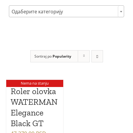
Poklon setovi

Одаберите категорију
Mastila i refili
Sortiraj po
Popularity
Nema na stanju
Roler olovka
WATERMAN
Elegance
Black GT