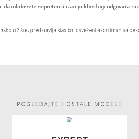
te da odaberete nepretenciozan poklon koji odgovara razu
ansko tržište, predstavlja klasični osveženi asortiman sa 
POGLEDAJTE I OSTALE MODELE