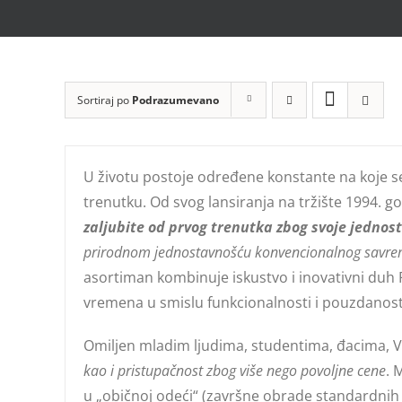
Sortiraj po
Podrazumevano
U životu postoje određene konstante na koje s
trenutku. Od svog lansiranja na tržište 1994. g
zaljubite od prvog trenutka zbog svoje jednos
prirodnom jednostavnošću konvencionalnog savre
asortiman kombinuje iskustvo i inovativni duh P
vremena u smislu funkcionalnosti i pouzdanost
Omiljen mladim ljudima, studentima, đacima, Ve
kao i pristupačnost zbog više nego povoljne cene
. 
u „običnoj odeći“ (završne obrade standardnih 