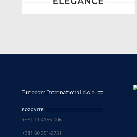
ELEGANCE
Eurocom International d.o.o.
POZOVITE
+381 11 4155-006
+381 60 351-2751