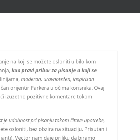
sanje na koji se možete osloniti u bilo kom
anja,
kao pravi pribor za pisanje u koji se
linijama,
moderan, uravnotežen, inspirisan
čan orijentir Parkera u očima korisnika. Ovaj
jući izuzetno pozitivne komentare tokom
t je udobnost pri pisanju tokom čitave upotrebe,
e osloniti, bez obzira na situaciju. Prisutan i
ijanti), Vector nam daje priliku da biramo