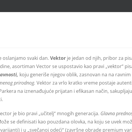
e oslanjamo svaki dan.
Vektor
je jedan od njih, pribor za pi
odine, asortiman Vector se uspostavio kao pravi „vektor“ pis
tavnosti,
koju generiše njegov oblik, zasnovan na na ravnim 
menog prirodnog.
Vektor za vrlo kratko vreme postaje autenti
arkera na iznenađujuće prijatan i efikasan način, sakuplja
i.
ctor je bio pravi „učitelj“ mnogih generacija.
Glavna prednos
Može se definisati kao pouzdana olovka, na koju se uvek možet
varijanti) i u „svečanoj odeći“ (završne obrade premium var