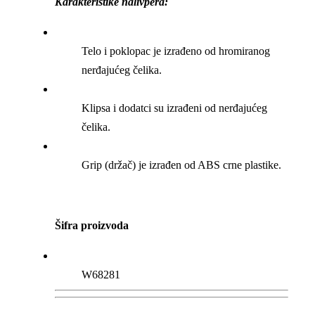
Karakteristike nalivpera:
Telo i poklopac je izrađeno od hromiranog
nerđajućeg čelika.
Klipsa i dodatci su izrađeni od nerđajućeg
čelika.
Grip (držač) je izrađen od ABS crne plastike.
Šifra proizvoda
W68281