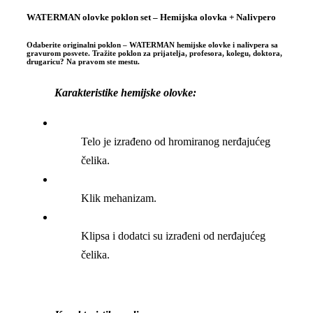
WATERMAN olovke poklon set – Hemijska olovka + Nalivpero
Odaberite originalni poklon – WATERMAN hemijske olovke i nalivpera sa
gravurom posvete. Tražite poklon za prijatelja, profesora, kolegu, doktora,
drugaricu? Na pravom ste mestu.
Karakteristike hemijske olovke:
Telo je izrađeno od hromiranog nerđajućeg
čelika.
Klik mehanizam.
Klipsa i dodatci su izrađeni od nerđajućeg
čelika.