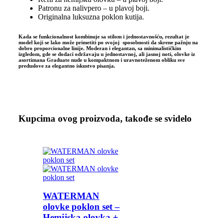
Patronu za nalivpero – u plavoj boji.
Originalna luksuzna poklon kutija.
Kada se funkcionalnost kombinuje sa stilom i jednostavnošću, rezultat je
model koji se lako može primetiti po svojoj sposobnosti da skrene pažnju na
dobro proporcionalne linije. Moderan i elegantan, sa minimalističkim
izgledom, gde se dodaci održavaju u jednostavnoj, ali jasnoj noti, olovke iz
asortimana Graduate nude u kompaktnom i uravnoteženom obliku sve
preduslove za elegantno iskustvo pisanja.
Kupcima ovog proizvoda, takođe se svidelo
WATERMAN
olovke poklon set –
Hemijska olovka +