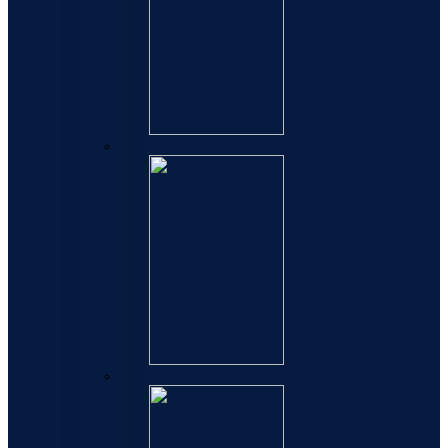
Refili za hemijske olovke
Refili za rolere