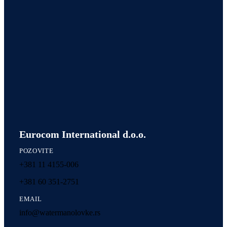
Eurocom International d.o.o.
POZOVITE
+381 11 4155-006
+381 60 351-2751
EMAIL
info@watermanolovke.rs