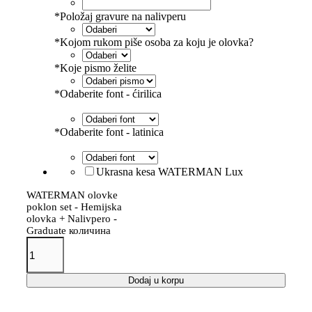
*
Položaj gravure na nalivperu
*
Kojom rukom piše osoba za koju je olovka?
*
Koje pismo želite
*
Odaberite font - ćirilica
*
Odaberite font - latinica
Ukrasna kesa WATERMAN Lux
WATERMAN olovke
poklon set - Hemijska
olovka + Nalivpero -
Graduate количина
Dodaj u korpu