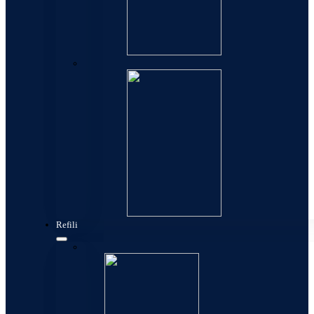
Kese
Refili
Konverteri