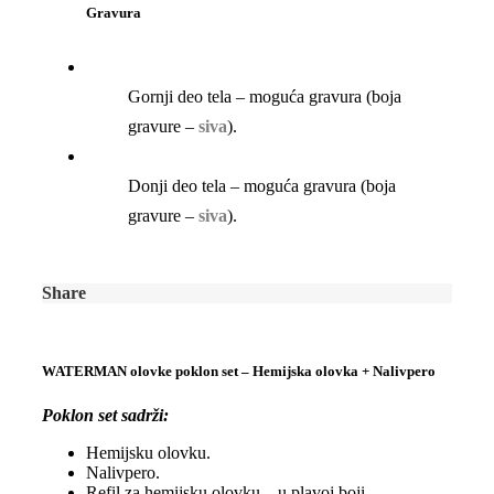
Gravura
Gornji deo tela – moguća gravura (boja
gravure –
siva
).
Donji deo tela – moguća gravura (boja
gravure –
siva
).
Share
WATERMAN olovke poklon set – Hemijska olovka + Nalivpero
Poklon set sadrži:
Hemijsku olovku.
Nalivpero.
Refil za hemijsku olovku – u plavoj boji.