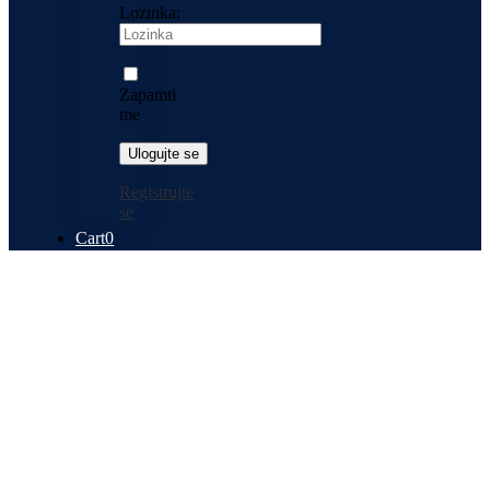
Lozinka:
Zapamti
me
Registrujte
se
Cart
0