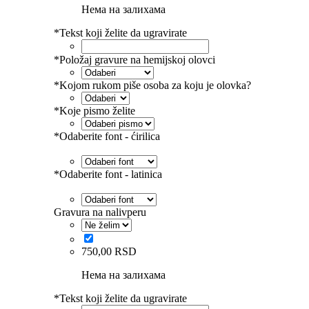
Нема на залихама
*
Tekst koji želite da ugravirate
*
Položaj gravure na hemijskoj olovci
*
Kojom rukom piše osoba za koju je olovka?
*
Koje pismo želite
*
Odaberite font - ćirilica
*
Odaberite font - latinica
Gravura na nalivperu
750,00
RSD
Нема на залихама
*
Tekst koji želite da ugravirate