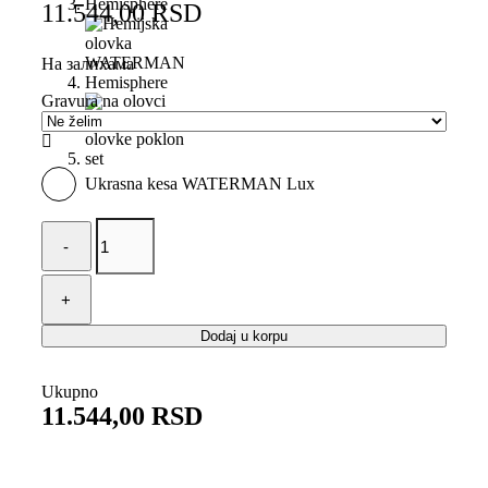
11.544,00
RSD
На залихама
Gravura na olovci

Ukrasna kesa WATERMAN Lux
WATERMAN
olovke
poklon
set
-
Hemijska
olovka
Dodaj u korpu
+
etui
Ukupno
-
11.544,00
HEMISPHERE
RSD
BLUE
количина