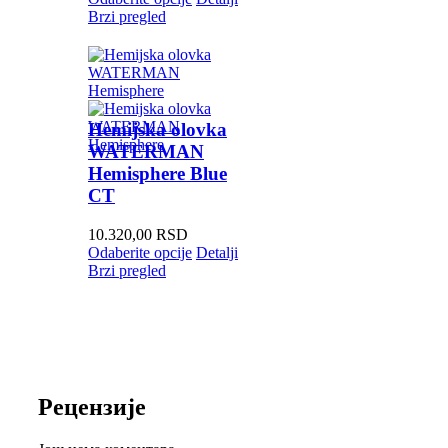
Brzi pregled
Hemijska olovka
WATERMAN
Hemisphere Blue
CT
10.320,00
RSD
Odaberite opcije
Detalji
Brzi pregled
Рецензије