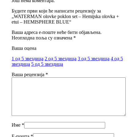
Још нема коментара.
Будите први који ће написати рецензију за
„WATERMAN olovke poklon set – Hemijska olovka +
etui – HEMISPHERE BLUE“
Ваша адреса е-поште неће бити објављена.
Неопходна поља су означена
*
Ваша оцена
1 од 5 звездица
2 од 5 звездица
3 од 5 звездица
4 од 5
звездица
5 од 5 звездица
Ваша рецензија
*
Име
*
Е-пошта
*