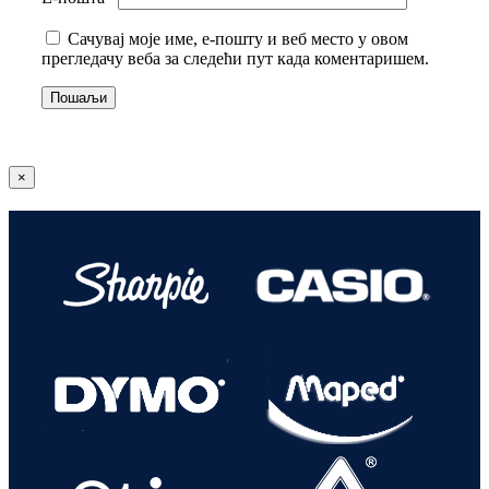
Сачувај моје име, е-пошту и веб место у овом
прегледачу веба за следећи пут када коментаришем.
Close
×
product
quick
view