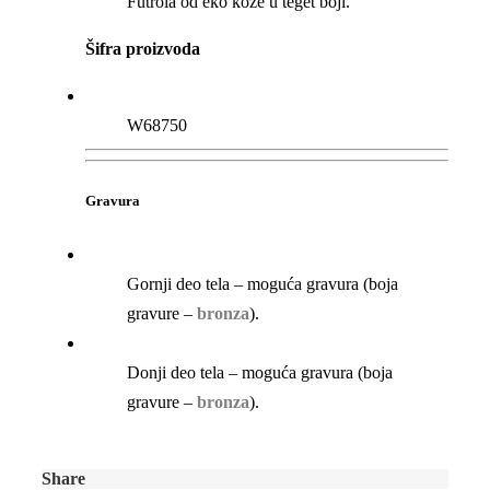
Futrola od eko kože u teget boji.
Šifra proizvoda
W68750
Gravura
Gornji deo tela – moguća gravura (boja
gravure –
bronza
).
Donji deo tela – moguća gravura (boja
gravure –
bronza
).
Share