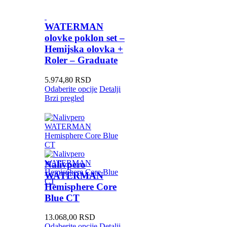
WATERMAN
olovke poklon set –
Hemijska olovka +
Roler – Graduate
5.974,80
RSD
Odaberite opcije
Detalji
Brzi pregled
Nalivpero
WATERMAN
Hemisphere Core
Blue CT
13.068,00
RSD
Odaberite opcije
Detalji