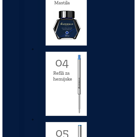
Refili za hemijske olovke
Refili za rolere