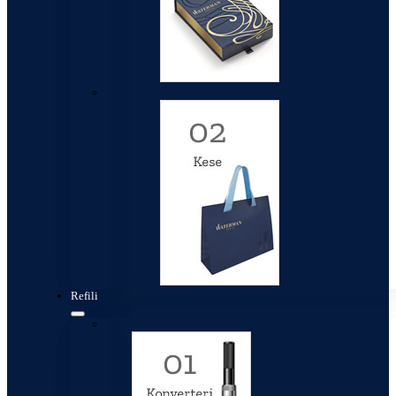
Kese
Refili
Konverteri