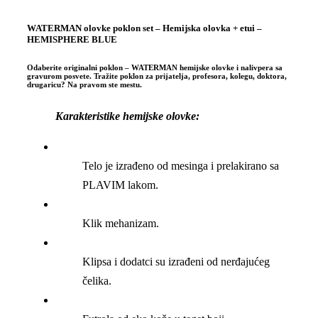
WATERMAN olovke poklon set – Hemijska olovka + etui –
HEMISPHERE BLUE
Odaberite originalni poklon – WATERMAN hemijske olovke i nalivpera sa
gravurom posvete. Tražite poklon za prijatelja, profesora, kolegu, doktora,
drugaricu? Na pravom ste mestu.
Karakteristike hemijske olovke:
Telo je izrađeno od mesinga i prelakirano sa
PLAVIM lakom.
Klik mehanizam.
Klipsa i dodatci su izrađeni od nerđajućeg
čelika.