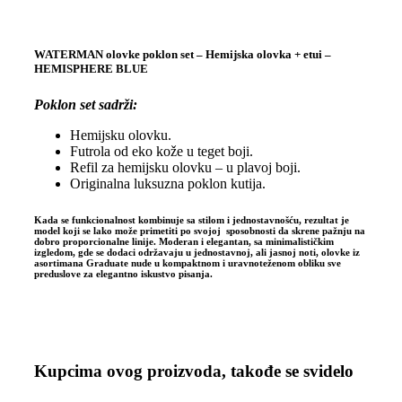
WATERMAN olovke poklon set – Hemijska olovka + etui –
HEMISPHERE BLUE
Poklon set sadrži:
Hemijsku olovku.
Futrola od eko kože u teget boji.
Refil za hemijsku olovku – u plavoj boji.
Originalna luksuzna poklon kutija.
Kada se funkcionalnost kombinuje sa stilom i jednostavnošću, rezultat je
model koji se lako može primetiti po svojoj sposobnosti da skrene pažnju na
dobro proporcionalne linije. Moderan i elegantan, sa minimalističkim
izgledom, gde se dodaci održavaju u jednostavnoj, ali jasnoj noti, olovke iz
asortimana Graduate nude u kompaktnom i uravnoteženom obliku sve
preduslove za elegantno iskustvo pisanja.
Kupcima ovog proizvoda, takođe se svidelo