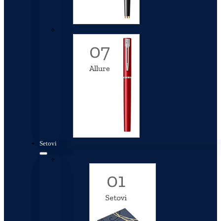
Allure
Setovi
Setovi