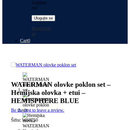
Zapamti
me
Registrujte
se
Cart
0
Previous
Next
WATERMAN olovke poklon set –
Hemijska olovka + etui –
HEMISPHERE BLUE
Be the first to leave a review.
Šifra:
W68750