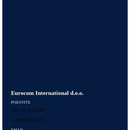
Eurocom International d.o.o.
POZOVITE
+381 11 4155-006
+381 60 351-2751
EMAIL