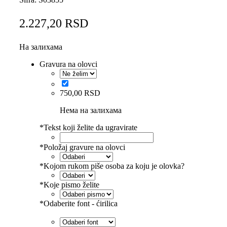
2.227,20
RSD
На залихама
Gravura na olovci
750,00
RSD
Нема на залихама
*
Tekst koji želite da ugravirate
*
Položaj gravure na olovci
*
Kojom rukom piše osoba za koju je olovka?
*
Koje pismo želite
*
Odaberite font - ćirilica