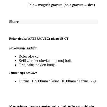
Telo – moguća gravura (boja gravure –
siva
).
Share
Roler olovka WATERMAN Graduate SS CT
Pakovanje sadrži:
Roler olovku.
Refil za roler olovku – u crnoj boji.
Originalna poklon kutija.
Dimenzija olovke:
Dužina: 139.00mm / Širina: 10.00mm / Težina: 22g
Kupcima ovog proizvoda, takođe se svidelo