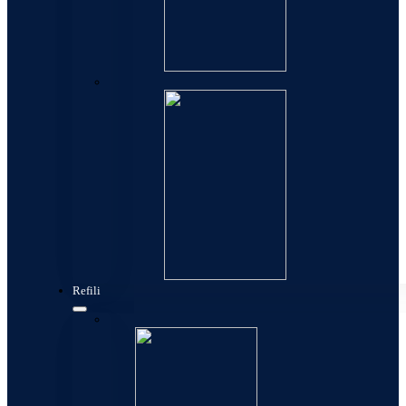
Kese
Refili
Konverteri