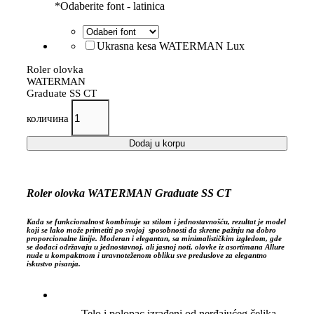
*
Odaberite font - latinica
Ukrasna kesa WATERMAN Lux
Roler olovka
WATERMAN
Graduate SS CT
количина
Dodaj u korpu
Roler olovka WATERMAN Graduate SS CT
Kada se funkcionalnost kombinuje sa stilom i jednostavnošću, rezultat je model
koji se lako može primetiti po svojoj sposobnosti da skrene pažnju na dobro
proporcionalne linije. Moderan i elegantan, sa minimalističkim izgledom, gde
se dodaci održavaju u jednostavnoj, ali jasnoj noti, olovke iz asortimana Allure
nude u kompaktnom i uravnoteženom obliku sve preduslove za elegantno
iskustvo pisanja.
Telo i polopac izrađeni od nerđajućeg čelika,