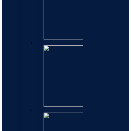
Refili za hemijske olovke
Refili za rolere