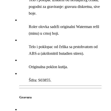
pogodni za graviranje: gravura diskretna, sive
boje.
Roler olovka sadrži originalni Waterman refil
(minu) u crnoj boji.
Telo i poklopac od čelika sa prstohvatom od
ABS-a (akrilonitril butadien stiren).
Originalna poklon kutija.
Šifra: S03855.
Gravura