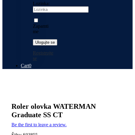
Lozinka:
Zapamti
me
Registrujte
se
Cart
0
Roler olovka WATERMAN
Graduate SS CT
Be the first to leave a review.
Šifra:
S03855