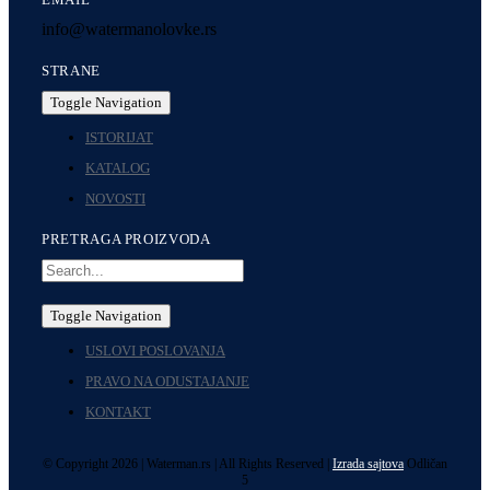
info@watermanolovke.rs
STRANE
Toggle Navigation
ISTORIJAT
KATALOG
NOVOSTI
PRETRAGA PROIZVODA
Toggle Navigation
USLOVI POSLOVANJA
PRAVO NA ODUSTAJANJE
KONTAKT
© Copyright 2026 | Waterman.rs | All Rights Reserved |
Izrada sajtova
Odličan
5