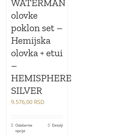
WATERMAN
olovke
poklon set –
Hemijska
olovka + etui
–
HEMISPHERE
SILVER
9.576,00
RSD
Odaberite
Detalji
opcije