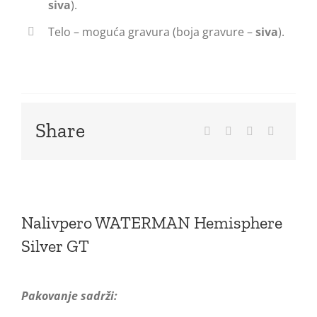
siva
).
Telo – moguća gravura (boja gravure –
siva
).
Share
Nalivpero WATERMAN Hemisphere
Silver GT
Pakovanje sadrži: