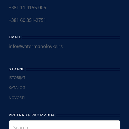
+381 11 4155-006
+381 60 351-2751
EMAIL
info@watermanolovke.rs
STRANE
ISTORIJAT
KATALOG
NOVOSTI
PRETRAGA PROIZVODA