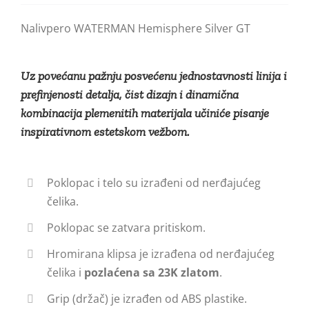
Nalivpero WATERMAN Hemisphere Silver GT
Uz povećanu pažnju posvećenu jednostavnosti linija i
prefinjenosti detalja, čist dizajn i dinamična
kombinacija plemenitih materijala učiniće pisanje
inspirativnom estetskom vežbom.
Poklopac i telo su izrađeni od nerđajućeg
čelika.
Poklopac se zatvara pritiskom.
Hromirana klipsa je izrađena od nerđajućeg
čelika i
pozlaćena sa 23K zlatom
.
Grip (držač) je izrađen od ABS plastike.