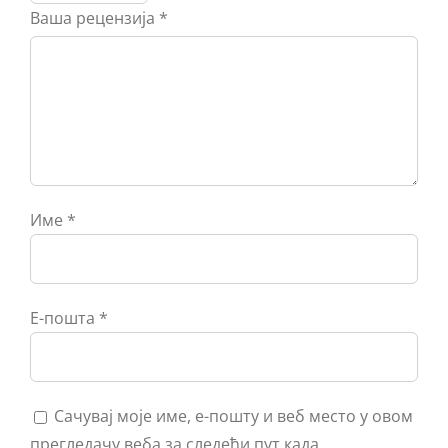
Ваша рецензија
*
Име
*
Е-пошта
*
Сачувај моје име, е-пошту и веб место у овом
прегледачу веба за следећи пут када