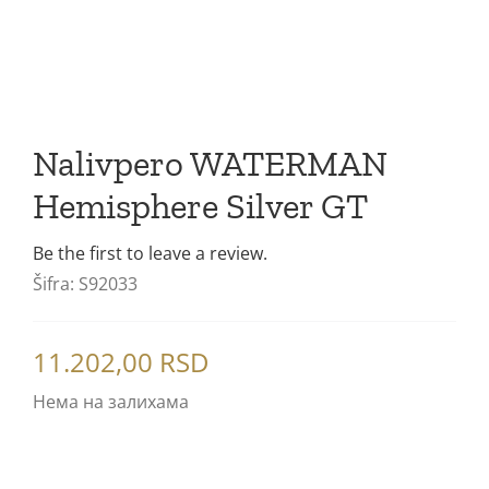
Poklon setovi
Mastila i refili
Nalivpero WATERMAN
Hemisphere Silver GT
Be the first to leave a review.
Šifra:
S92033
11.202,00
RSD
Нема на залихама