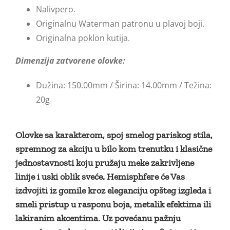
Nalivpero.
Originalnu Waterman patronu u plavoj boji.
Originalna poklon kutija.
Dimenzija zatvorene olovke:
Dužina: 150.00mm / Širina: 14.00mm / Težina:
20g
Olovke sa karakterom, spoj smelog pariskog stila,
spremnog za akciju u bilo kom trenutku i klasične
jednostavnosti koju pružaju meke zakrivljene
linije i uski oblik sveće. Hemisphfere će Vas
izdvojiti iz gomile kroz eleganciju opšteg izgleda i
smeli pristup u rasponu boja, metalik efektima ili
lakiranim akcentima. Uz povećanu pažnju