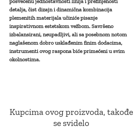
posvećenu jednostavnosti linija i prefinjenosti
detalja, čist dizajn i dinamična kombinacija
plemenitih materijala učiniće pisanje
inspirativnom estetskom vežbom. Savršeno
izbalansirani, neupadljivi, ali sa posebnom notom
naglašenom dobro usklađenim finim dodacima,
instrumenti ovog raspona biće primećeni u svim
okolnostima.
Kupcima ovog proizvoda, takođe
se svidelo