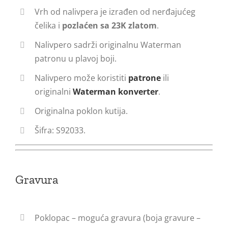
Vrh od nalivpera je izrađen od nerđajućeg
čelika i
pozlaćen sa 23K zlatom
.
Nalivpero sadrži originalnu Waterman
patronu u plavoj boji.
Nalivpero može koristiti
patrone
ili
originalni
Waterman konverter
.
Originalna poklon kutija.
Šifra: S92033.
Gravura
Poklopac – moguća gravura (boja gravure –