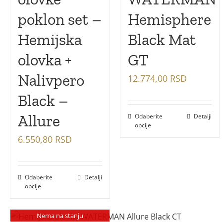
poklon set –
Hemisphere
Hemijska
Black Mat
olovka +
GT
Nalivpero
12.774,00
RSD
Black –
Allure
Odaberite
Detalji
opcije
6.550,80
RSD
Odaberite
Detalji
opcije
Nema na stanju