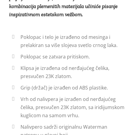
kombinacija plemenitih materijala učiniće pisanje
inspirativnom estetskom vežbom.
Poklopac i telo je izrađeno od mesinga i
prelakiran sa više slojeva svetlo crnog laka.
Poklopac se zatvara pritiskom.
Klipsa je izrađena od nerđajućeg čelika,
presvučen 23K zlatom.
Grip (držač) je izrađen od ABS plastike.
Vrh od nalivpera je izrađen od nerđajućeg
čelika, presvučen 23K zlatom, sa iridijumskom
kuglicom na samom vrhu.
Nalivpero sadrži originalnu Waterman
patronu u plavoj boji.