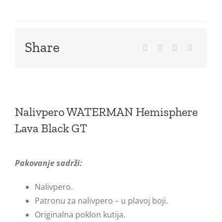
Share
Nalivpero WATERMAN Hemisphere
Lava Black GT
Pakovanje sadrži:
Nalivpero.
Patronu za nalivpero – u plavoj boji.
Originalna poklon kutija.