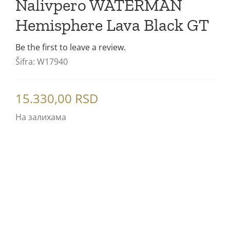
Nalivpero WATERMAN
Poklon setovi
Hemisphere Lava Black GT
Mastila i refili
Be the first to leave a review.
Šifra:
W17940
15.330,00
RSD
На залихама