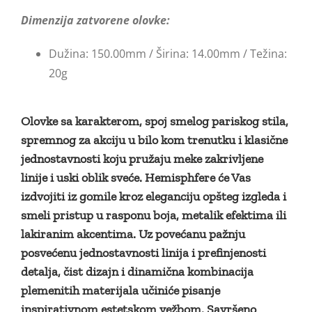
Dimenzija zatvorene olovke:
Dužina: 150.00mm / Širina: 14.00mm / Težina:
20g
Olovke sa karakterom, spoj smelog pariskog stila,
spremnog za akciju u bilo kom trenutku i klasične
jednostavnosti koju pružaju meke zakrivljene
linije i uski oblik sveće. Hemisphfere će Vas
izdvojiti iz gomile kroz eleganciju opšteg izgleda i
smeli pristup u rasponu boja, metalik efektima ili
lakiranim akcentima. Uz povećanu pažnju
posvećenu jednostavnosti linija i prefinjenosti
detalja, čist dizajn i dinamična kombinacija
plemenitih materijala učiniće pisanje
inspirativnom estetskom vežbom. Savršeno