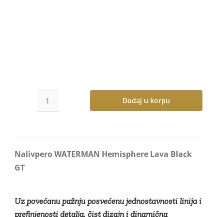
Dodaj u korpu
Nalivpero
WATERMAN
Hemisphere
Lava
Nalivpero WATERMAN Hemisphere Lava Black
Black
GT
GT
количина
Uz povećanu pažnju posvećenu jednostavnosti linija i
prefinjenosti detalja, čist dizajn i dinamična