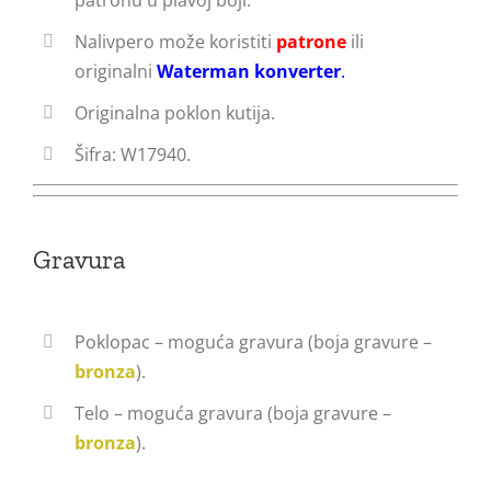
Nalivpero može koristiti
patrone
ili
originalni
Waterman konverter
.
Originalna poklon kutija.
Šifra: W17940.
Gravura
Poklopac – moguća gravura (boja gravure –
bronza
).
Telo – moguća gravura (boja gravure –
bronza
).