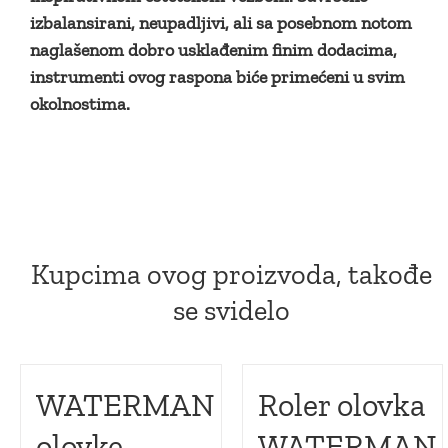
izbalansirani, neupadljivi, ali sa posebnom notom
naglašenom dobro usklađenim finim dodacima,
instrumenti ovog raspona biće primećeni u svim
okolnostima.
Kupcima ovog proizvoda, takođe
se svidelo
WATERMAN
Roler olovka
olovke
WATERMAN