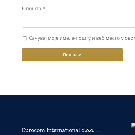
Е-пошта
*
Сачувај моје име, е-пошту и веб место у ов
Eurocom International d.o.o.