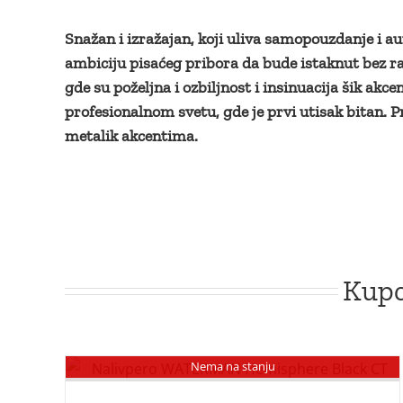
Snažan i izražajan, koji uliva samopouzdanje i 
ambiciju pisaćeg pribora da bude istaknut bez raz
gde su poželjna i ozbiljnost i insinuacija šik a
profesionalnom svetu, gde je prvi utisak bitan. 
metalik akcentima.
Kupc
Nema na stanju