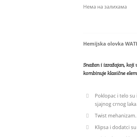
Нема на залихама
Hemijska olovka WAT
Snažan i izražajan, koji
kombinuje klasične ele
Poklopac i telo su
sjajnog crnog laka
Twist mehanizam.
Klipsa i dodatci su