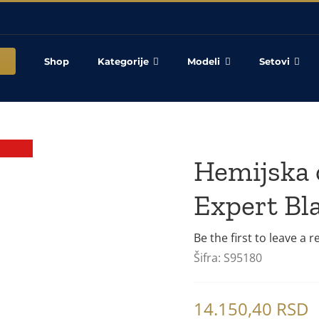
Shop
Kategorije
Modeli
Setovi
Hemijska
Expert Bl
Be the first to leave a r
Šifra:
S95180
14.150,40
RSD