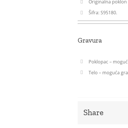
Originalna poklon 
Šifra: S95180.
Gravura
Poklopac – moguća
Telo – moguća gra
Share