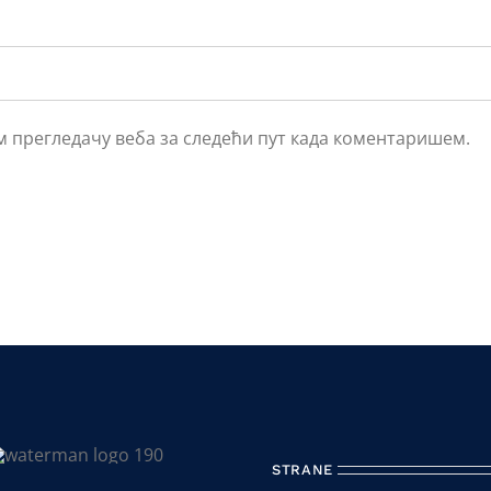
ом прегледачу веба за следећи пут када коментаришем.
STRANE