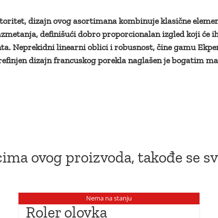
autoritet, dizajn ovog asortimana kombinuje klasične elem
metanja, definišući dobro proporcionalan izgled koji će 
kcenta. Neprekidni linearni oblici i robusnost, čine gamu 
Prefinjen dizajn francuskog porekla naglašen je bogatim ma
ima ovog proizvoda, takođe se sv
Nema na stanju
Roler olovka