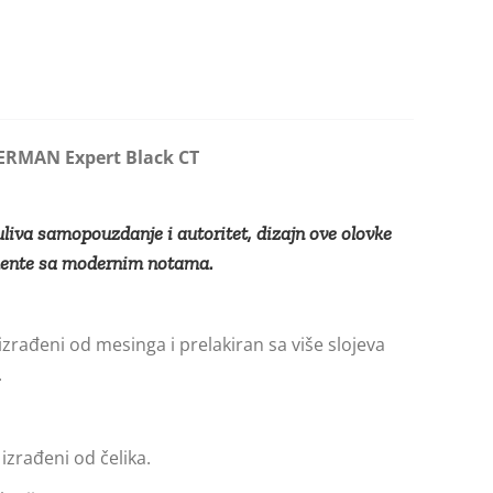
ERMAN Expert Black CT
 uliva samopouzdanje i autoritet, dizajn ove olovke
mente sa modernim notama.
 izrađeni od mesinga i prelakiran sa više slojeva
.
 izrađeni od čelika.