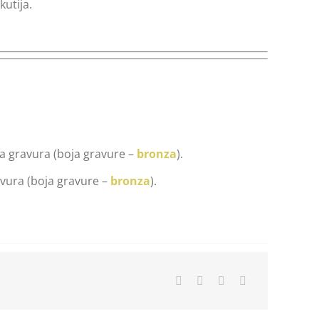
kutija.
 gravura (boja gravure –
bronza
).
vura (boja gravure –
bronza
).