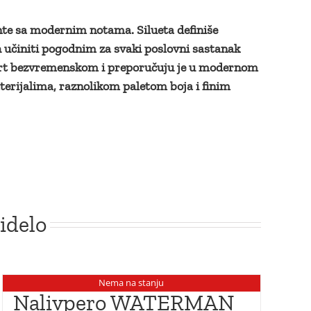
ente sa modernim notama. Silueta definiše
ih učiniti pogodnim za svaki poslovni sastanak
Ekpert bezvremenskom i preporučuju je u modernom
terijalima, raznolikom paletom boja i finim
idelo
Nema na stanju
Nalivpero WATERMAN