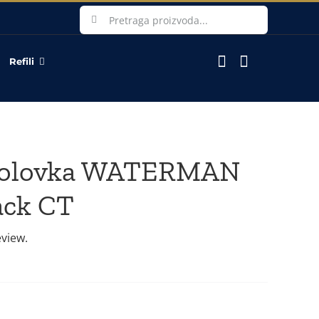
Search
for:
Refili
 olovka WATERMAN
ack CT
eview.