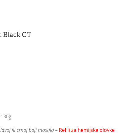
 Black CT
: 30g
voj ili crnoj boji mastila
–
Refili za hemijske olovke