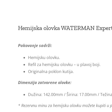
Hemijska olovka WATERMAN Expert
Pakovanje sadrži:
Hemijsku olovku.
Refil za hemijsku olovku – u plavoj boji.
Originalna poklon kutija.
Dimenzija zatvorene olovke:
Dužina: 142.00mm / Širina: 17.00mm / Težina
* Rezervnu minu za hemijsku olovku možete kupiti u pla