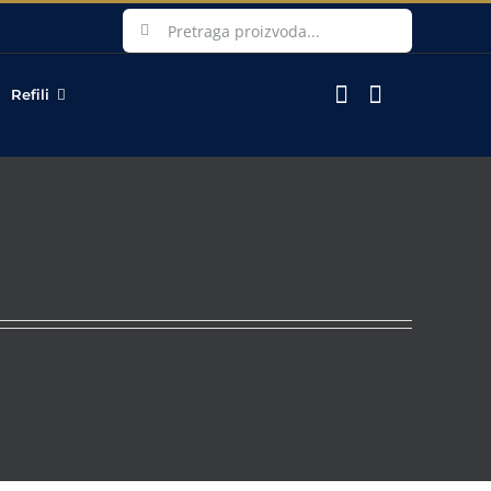
Search
for:
Refili