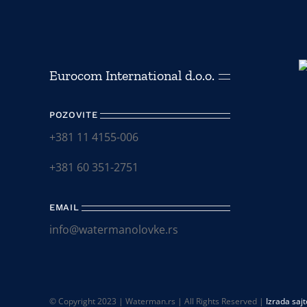
Eurocom International d.o.o.
POZOVITE
+381 11 4155-006
+381 60 351-2751
EMAIL
info@watermanolovke.rs
© Copyright 2023 | Waterman.rs | All Rights Reserved |
Izrada saj