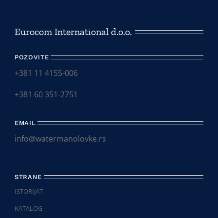
Eurocom International d.o.o.
POZOVITE
+381 11 4155-006
+381 60 351-2751
EMAIL
info@watermanolovke.rs
STRANE
ISTORIJAT
KATALOG