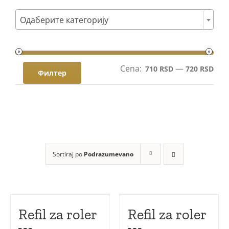
Poklon setovi

Одаберите категорију
Mastila i refili
Cena:
—
Мин
Мак
710 RSD
720 RSD
Филтер
цен
цен
Sortiraj po
Podrazumevano
Refil za roler
Refil za roler