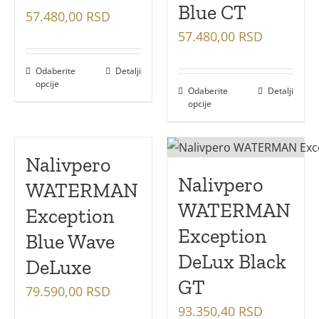
Blue CT
57.480,00
RSD
57.480,00
RSD
Odaberite
Detalji
opcije
Odaberite
Detalji
opcije
Nalivpero
Nalivpero
WATERMAN
WATERMAN
Exception
Exception
Blue Wave
DeLux Black
DeLuxe
GT
79.590,00
RSD
93.350,40
RSD