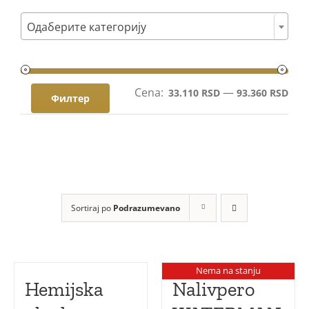
Poklon setovi

Одаберите категорију
Mastila i refili
Cena:
—
Мин
Мак
33.110 RSD
93.360 RSD
Филтер
цен
цен
Sortiraj po
Podrazumevano
Nema na stanju
Hemijska
Nalivpero