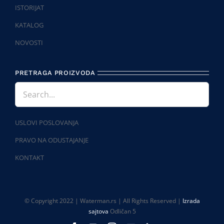
ISTORIJAT
KATALOG
NOVOSTI
PRETRAGA PROIZVODA
USLOVI POSLOVANJA
PRAVO NA ODUSTAJANJE
KONTAKT
© Copyright 2022 | Waterman.rs | All Rights Reserved |
Izrada
sajtova
Odličan 5