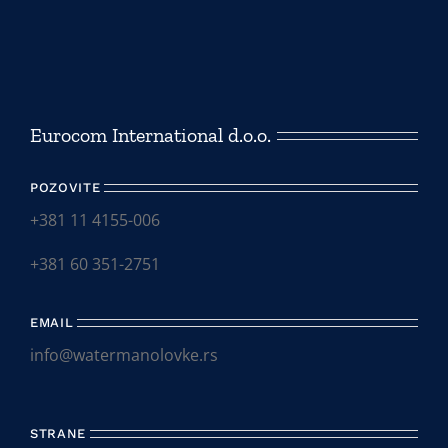
Eurocom International d.o.o.
POZOVITE
+381 11 4155-006
+381 60 351-2751
EMAIL
info@watermanolovke.rs
STRANE