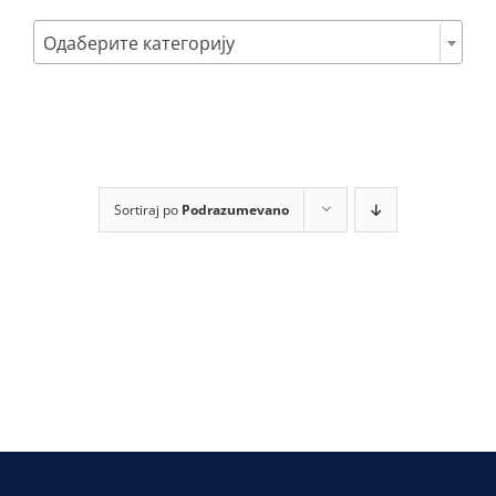
Poklon setovi

Одаберите категорију
Mastila i refili
Sortiraj po
Podrazumevano