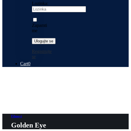
Lozinka:
Zapamti
me
Registrujte
se
Cart
0
Filmovi
Golden Eye