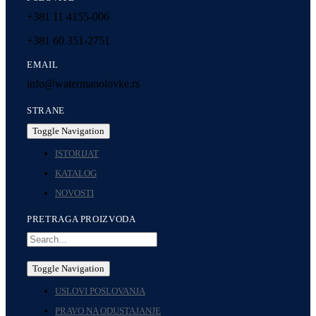
+381 11 4155-006
+381 60 351-2751
EMAIL
info@watermanolovke.rs
STRANE
Toggle Navigation
ISTORIJAT
KATALOG
NOVOSTI
PRETRAGA PROIZVODA
Toggle Navigation
USLOVI POSLOVANJA
PRAVO NA ODUSTAJANJE