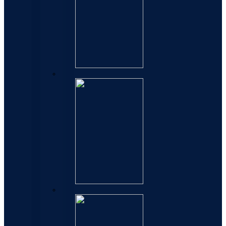
Refili za hemijske olovke
Refili za rolere