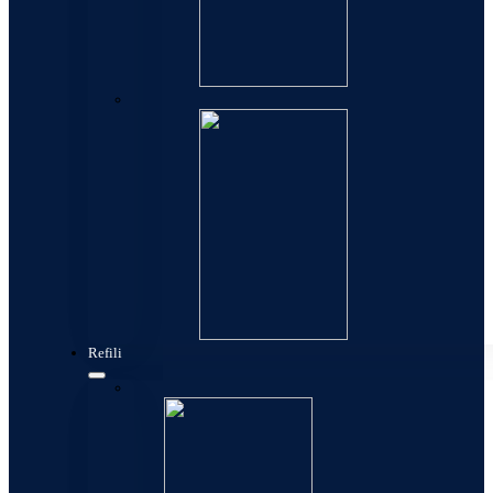
Kese
Refili
Konverteri