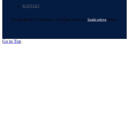
KONTAKT
© Copyright 2021 | Waterman.rs | All Rights Reserved |
Izrada sajtova
Odličan
5
Go to Top