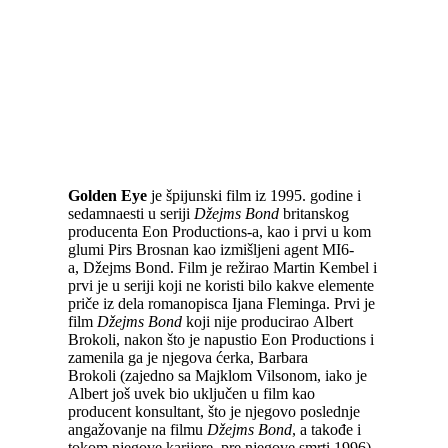
Golden Eye
je špijunski film iz 1995. godine i
sedamnaesti u seriji
Džejms Bond
britanskog
producenta Eon Productions-a, kao i prvi u kom
glumi Pirs Brosnan kao izmišljeni agent MI6-
a, Džejms Bond. Film je režirao Martin Kembel i
prvi je u seriji koji ne koristi bilo kakve elemente
priče iz dela romanopisca Ijana Fleminga. Prvi je
film
Džejms Bond
koji nije producirao Albert
Brokoli, nakon što je napustio Eon Productions i
zamenila ga je njegova ćerka, Barbara
Brokoli (zajedno sa Majklom Vilsonom, iako je
Albert još uvek bio uključen u film kao
producent konsultant, što je njegovo poslednje
angažovanje na filmu
Džejms Bond
, a takođe i
tokom njegove karijere, pre njegove smrti 1996).