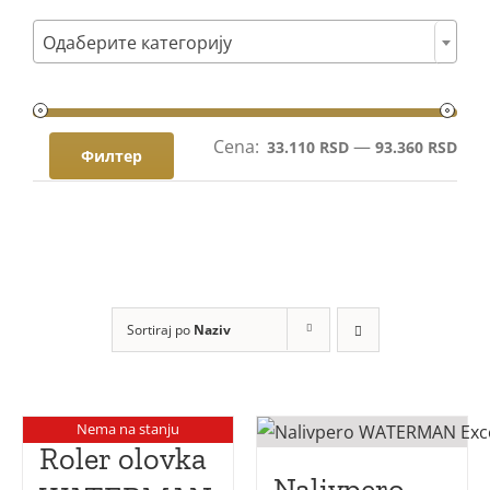
Poklon setovi

Одаберите категорију
Mastila i refili
Cena:
—
Мин
Мак
33.110 RSD
93.360 RSD
Филтер
цен
цен
Sortiraj po
Naziv
Nema na stanju
Roler olovka
Nalivpero