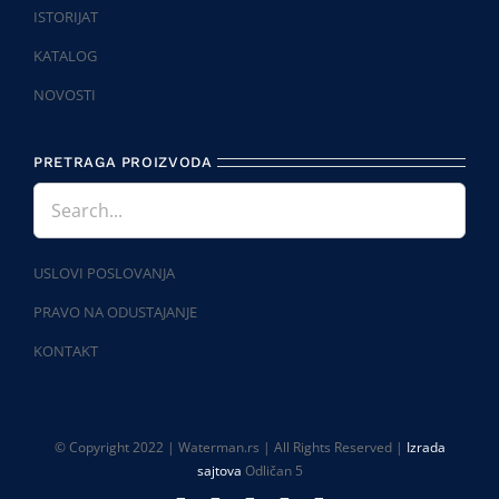
ISTORIJAT
KATALOG
NOVOSTI
PRETRAGA PROIZVODA
USLOVI POSLOVANJA
PRAVO NA ODUSTAJANJE
KONTAKT
© Copyright 2022 | Waterman.rs | All Rights Reserved |
Izrada
sajtova
Odličan 5