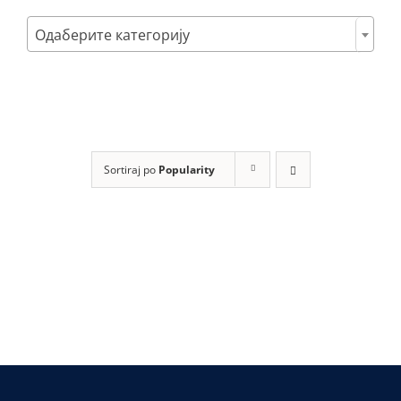
Poklon setovi

Одаберите категорију
Mastila i refili
Sortiraj po
Popularity