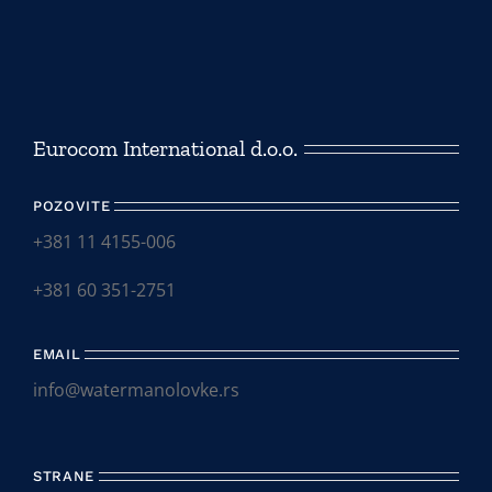
Eurocom International d.o.o.
POZOVITE
+381 11 4155-006
+381 60 351-2751
EMAIL
info@watermanolovke.rs
STRANE